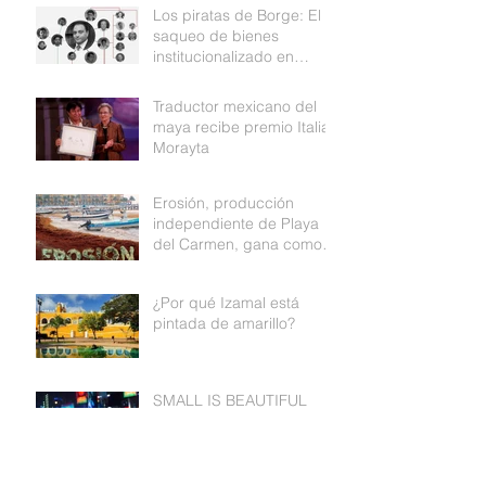
Los piratas de Borge: El
saqueo de bienes
institucionalizado en
Quintana Roo
Traductor mexicano del
maya recibe premio Italia
Morayta
Erosión, producción
independiente de Playa
del Carmen, gana como
mejor documental de
Medio ambiente
¿Por qué Izamal está
pintada de amarillo?
SMALL IS BEAUTIFUL