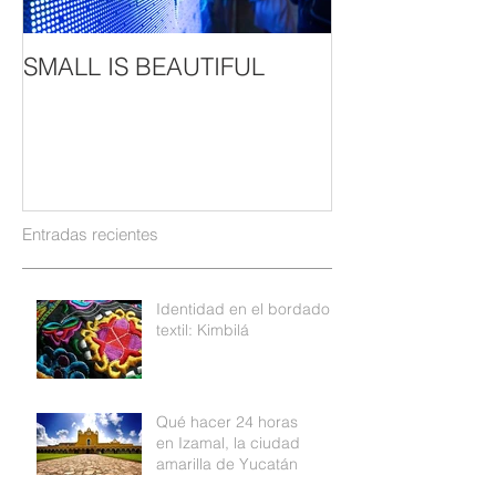
SMALL IS BEAUTIFUL
Entradas recientes
Identidad en el bordado
textil: Kimbilá
Qué hacer 24 horas
en Izamal, la ciudad
amarilla de Yucatán