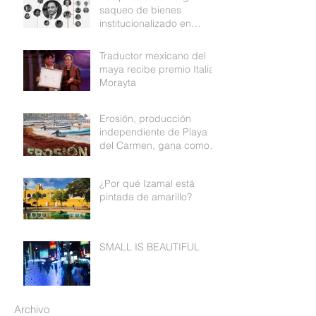
saqueo de bienes
institucionalizado en
Quintana Roo
Traductor mexicano del
maya recibe premio Italia
Morayta
Erosión, producción
independiente de Playa
del Carmen, gana como
mejor documental de
Medio ambiente
¿Por qué Izamal está
pintada de amarillo?
SMALL IS BEAUTIFUL
Archivo