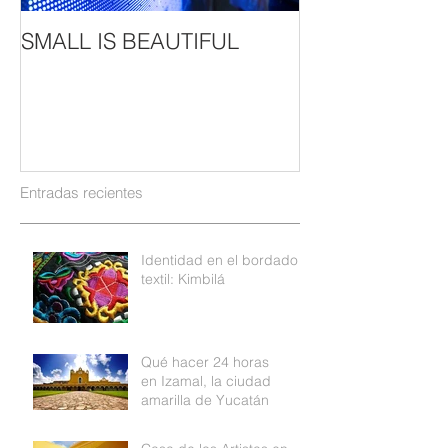
SMALL IS BEAUTIFUL
Entradas recientes
Identidad en el bordado
textil: Kimbilá
Qué hacer 24 horas
en Izamal, la ciudad
amarilla de Yucatán