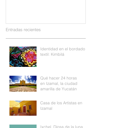
Entradas recientes
Identidad en el bordado
textil: Kimbilá
Qué hacer 24 horas
en Izamal, la ciudad
amarilla de Yucatán
Casa de los Artistas en
Izamal
Ixchel, Diosa de la luna