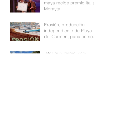
maya recibe premio Italia
Morayta
Erosión, producción
independiente de Playa
del Carmen, gana como
mejor documental de
Medio ambiente
¿Por qué Izamal está
pintada de amarillo?
SMALL IS BEAUTIFUL
Archivo
abril de 2019
(2)
2 entradas
marzo de 2019
(4)
4 entradas