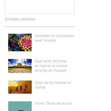
Entradas recientes
Identidad en el bordado
textil: Kimbilá
Qué hacer 24 horas
en Izamal, la ciudad
amarilla de Yucatán
Casa de los Artistas en
Izamal
Ixchel, Diosa de la luna