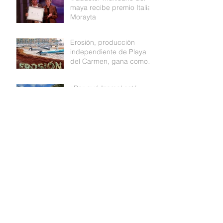
maya recibe premio Italia
Morayta
Erosión, producción
independiente de Playa
del Carmen, gana como
mejor documental de
Medio ambiente
¿Por qué Izamal está
pintada de amarillo?
SMALL IS BEAUTIFUL
Archivo
abril de 2019
(2)
2 entradas
marzo de 2019
(4)
4 entradas