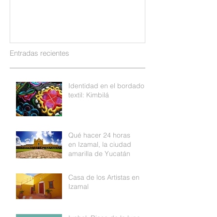
Entradas recientes
Identidad en el bordado
textil: Kimbilá
Qué hacer 24 horas
en Izamal, la ciudad
amarilla de Yucatán
Casa de los Artistas en
Izamal