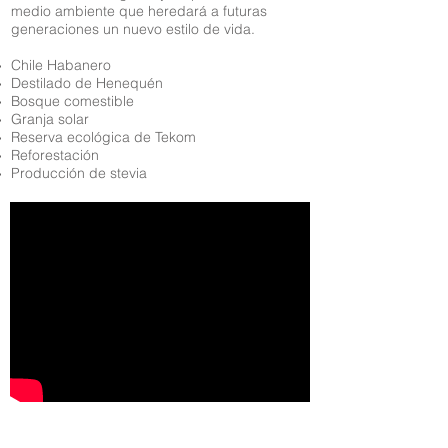
medio ambiente que heredará a futuras
generaciones un nuevo estilo de vida.
Chile Habanero
Destilado de Henequén
Bosque comestible
Granja solar
Reserva ecológica de Tekom
Reforestación
Producción de stevia
Nuestros proyectos