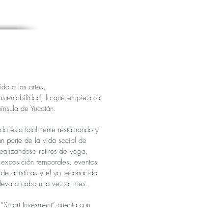
do a las artes,
sustentabilidad, lo que empieza
a
nínsula de Yucatán.
da esta totalmente restaurando y
an parte de la
vida social de
ealizandose retiros de yoga,
 exposición temporales, eventos
 de artísticas y el ya reconocido
lleva a cabo una vez al mes.
“Smart Invesment” cuenta con