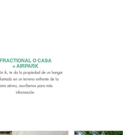
FRACTIONAL O CASA
+ AIRPARK
ón ik, te da la propiedad de un hangar
lanta
do en un terreno enfrente de la
ista aérea, escríbe
nos p
ara más
información