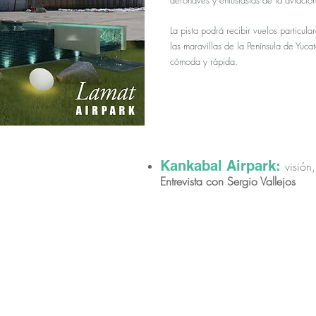
aeronaves y entusiastas de la aviación
La pista podrá recibir vuelos particula
las maravillas de la Península de Yuca
cómoda y rápida.
Kankabal Airpark:
visión
Entrevista con Sergio Vallejos