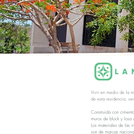
Vivir en medio de la na
de esta residencia, ser
Construida con ciment
muros
de block y losa 
Los materiales de las 
son de marcas nacional