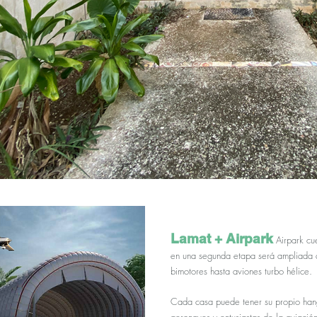
Lamat +
Airpark
Airpark cu
en una segunda etapa será ampliada 
bimotores hasta aviones turbo hélice.
Cada casa puede tener su propio han