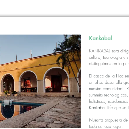
Kankabal
KANKABAL está dirigi
cultura,
tecnología y 
distinguirnos en la pe
El casco de la Hacien
en el se desarrolla gr
nuestra comunidad. R
summits tecnológicos,
holísticos, residencias
Kankabal Life que se 
Nuestra propuesta de 
toda certeza legal.