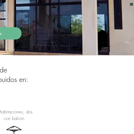
s
de
buidos en:
habitaciones, dos
con balcón