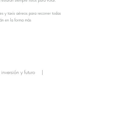
 estarán siempre listos para volar.
res y taxis aéreos para recorrer todas
tán en la forma más
, inversión y futuro
|