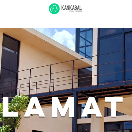
Muluk
Clusters
Kankabal Life
Amenities
Blog
RSDN
lamat