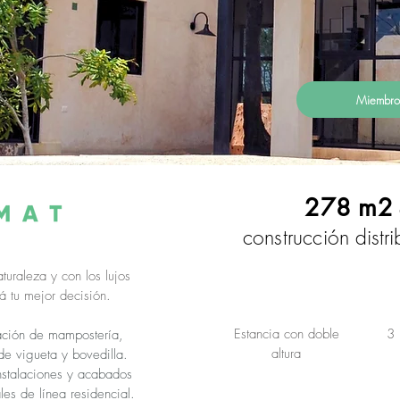
Miembro
278 m2
construcción
distri
turaleza y con los lujos
á tu mejor decisión.
Estancia con doble
3 
ación de mampostería,
altura
de vigueta y bovedilla.
instalaciones y acabados
es de línea residencial.