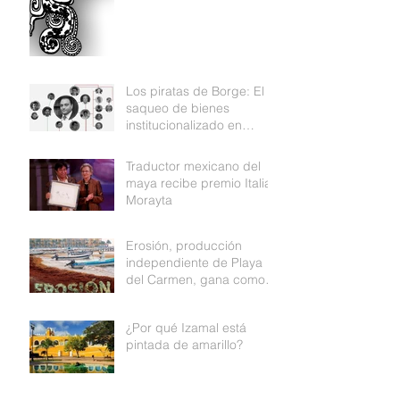
Los piratas de Borge: El
saqueo de bienes
institucionalizado en
Quintana Roo
Traductor mexicano del
maya recibe premio Italia
Morayta
Erosión, producción
independiente de Playa
del Carmen, gana como
mejor documental de
Medio ambiente
¿Por qué Izamal está
pintada de amarillo?