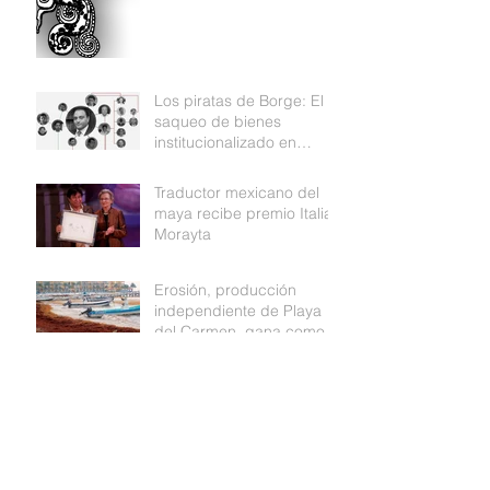
Los piratas de Borge: El
saqueo de bienes
institucionalizado en
Quintana Roo
Traductor mexicano del
maya recibe premio Italia
Morayta
Erosión, producción
independiente de Playa
del Carmen, gana como
mejor documental de
Medio ambiente
¿Por qué Izamal está
pintada de amarillo?
SMALL IS BEAUTIFUL