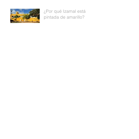
mejor documental de
Medio ambiente
¿Por qué Izamal está
pintada de amarillo?
SMALL IS BEAUTIFUL
Archivo
abril de 2019
(2)
2 entradas
marzo de 2019
(4)
4 entradas
febrero de 2019
(3)
3 entradas
enero de 2019
(1)
1 entrada
septiembre de 2018
(1)
1 entrada
junio de 2018
(2)
2 entradas
mayo de 2018
(3)
3 entradas
abril de 2018
(1)
1 entrada
marzo de 2018
(4)
4 entradas