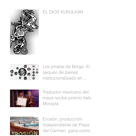
EL DIOS KUKULKÁN
Los piratas de Borge: El
saqueo de bienes
institucionalizado en
Quintana Roo
Traductor mexicano del
maya recibe premio Italia
Morayta
Erosión, producción
independiente de Playa
del Carmen, gana como