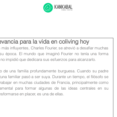
Muluk
Clusters
Kankabal Life
Amenities
Blog
RSDN
levancia para la vida en coliving hoy
más influyentes, Charles Fourier, se atrevió a desafiar muchas 
su época. El mundo que imaginó Fourier no tenía una forma 
o no impidió que dedicara sus esfuerzos para alcanzarlo.
no de una familia profundamente burguesa. Cuando su padre 
una familiar pasó a ser suya. Durante un tiempo, el filósofo se 
 trabajar en muchas ciudades de Francia, principalmente como 
amental para formar algunas de las ideas centrales en su 
nsformarse en placer, es una de ellas.