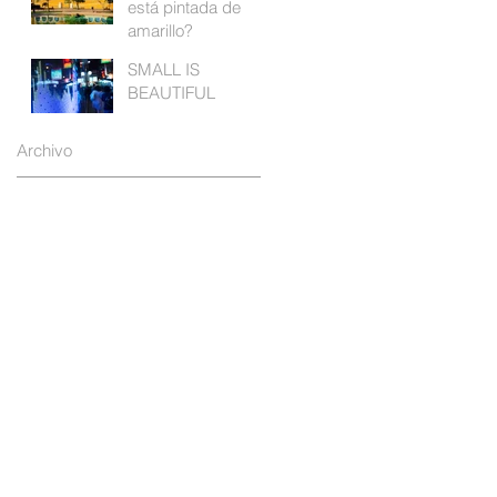
está pintada de
Medio ambiente
amarillo?
SMALL IS
BEAUTIFUL
Archivo