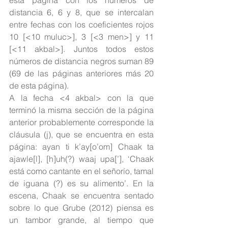
esta página con los números de 
distancia 6, 6 y 8, que se intercalan 
entre fechas con los coeficientes rojos 
10 [<10 muluc>], 3 [<3 men>] y 11 
[<11 akbal>]. Juntos todos estos 
números de distancia negros suman 89 
(69 de las páginas anteriores más 20 
de esta página).
A la fecha <4 akbal> con la que 
terminó la misma sección de la página 
anterior probablemente corresponde la 
cláusula (j), que se encuentra en esta 
página: ayan ti k’ay[o’om] Chaak ta 
ajawle[l], [h]uh(?) waaj upa[’], ‘Chaak 
está como cantante en el señorío, tamal 
de iguana (?) es su alimento’. En la 
escena, Chaak se encuentra sentado 
sobre lo que Grube (2012) piensa es 
un tambor grande, al tiempo que 