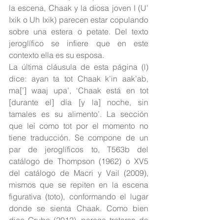
la escena, Chaak y la diosa joven I (U’ 
Ixik o Uh Ixik) parecen estar copulando 
sobre una estera o petate. Del texto 
jeroglífico se infiere que en este 
contexto ella es su esposa.
La última cláusula de esta página (l) 
dice: ayan ta tot Chaak k’in aak’ab, 
ma[’] waaj upa’, ‘Chaak está en tot 
[durante el] día [y la] noche, sin 
tamales es su alimento’. La sección 
que leí como tot por el momento no 
tiene traducción. Se compone de un 
par de jeroglíficos to, T563b del 
catálogo de Thompson (1962) o XV5 
del catálogo de Macri y Vail (2009), 
mismos que se repiten en la escena 
figurativa (toto), conformando el lugar 
donde se sienta Chaak. Como bien 