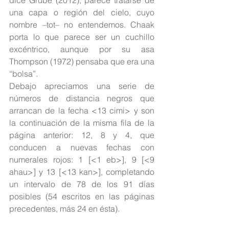
dice Grube (2012), parece tratarse de 
una capa o región del cielo, cuyo 
nombre –tot– no entendemos. Chaak 
porta lo que parece ser un cuchillo 
excéntrico, aunque por su asa 
Thompson (1972) pensaba que era una 
“bolsa”.
Debajo apreciamos una serie de 
números de distancia negros que 
arrancan de la fecha <13 cimi> y son 
la continuación de la misma fila de la 
página anterior: 12, 8 y 4, que 
conducen a nuevas fechas con 
numerales rojos: 1 [<1 eb>], 9 [<9 
ahau>] y 13 [<13 kan>], completando 
un intervalo de 78 de los 91 días 
posibles (54 escritos en las páginas 
precedentes, más 24 en ésta).