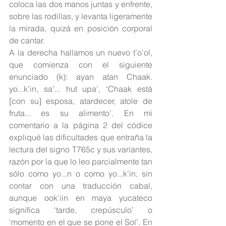
coloca las dos manos juntas y enfrente, 
sobre las rodillas, y levanta ligeramente 
la mirada, quizá en posición corporal 
de cantar.
A la derecha hallamos un nuevo t’o’ol, 
que comienza con el siguiente 
enunciado (k): ayan atan Chaak. 
yo...k’in, sa’... hut upa’, ‘Chaak está 
[con su] esposa, atardecer, atole de 
fruta... es su alimento’. En mi 
comentario a la página 2 del códice 
expliqué las dificultades que entraña la 
lectura del signo T765c y sus variantes, 
razón por la que lo leo parcialmente tan 
sólo como yo...n o como yo...k’in, sin 
contar con una traducción cabal, 
aunque ook’iin en maya yucateco 
significa ‘tarde, crepúsculo’ o 
‘momento en el que se pone el Sol’. En 