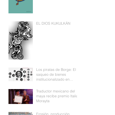
EL DIOS KUKULKÁN
Los piratas de Borge: El
saqueo de bienes
institucionalizado en
Quintana Roo
Traductor mexicano del
maya recibe premio Italia
Morayta
Erosión, producción